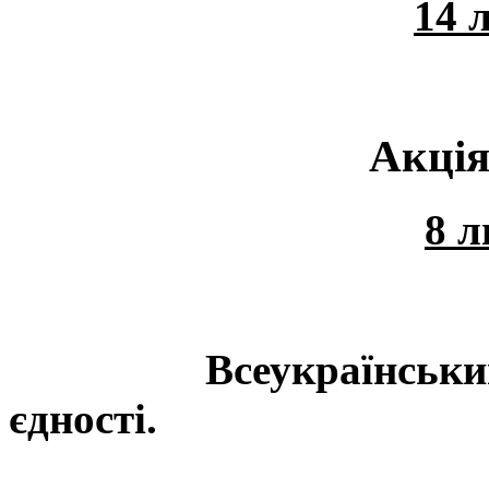
14 
Акція " Дерево
8 л
Всеукраїнський ди
єдності.