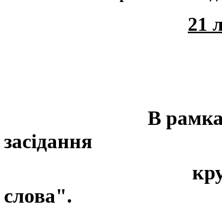
21 
В рамках тижня 
засідання
круглого ст
слова".