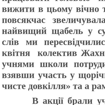
вижити в цьому вічно 
повсякчас звеличувал
найвищий щабель у сус
слів ми пересвідчили
квітня колектив Жахні
учнями школи потруди
взявши участь у щорічн
чисте довкілля» та а ра
В акції брали участ