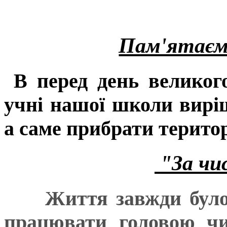
Пам'ятаємо
В перед день великог
учні нашої школи вирі
а саме прибрати терито
"За чи
Життя завжди було не
працювати головою чи 